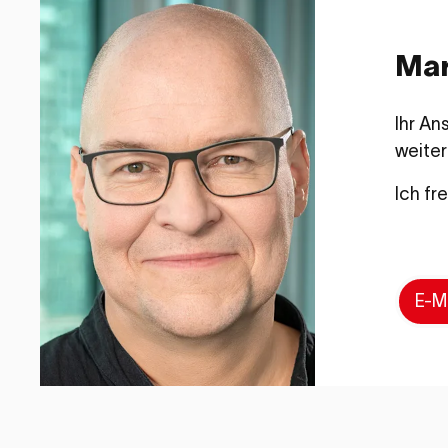
Mar
Ihr An
weiter
Ich fr
E-M