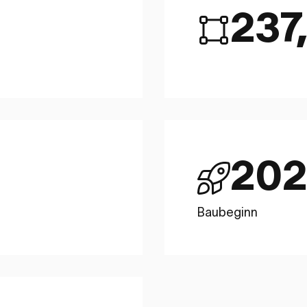
237
202
Baubeginn