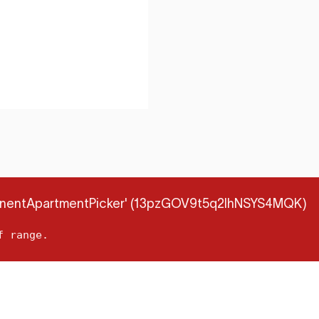
mponentApartmentPicker' (13pzGOV9t5q2lhNSYS4MQK)
f range.