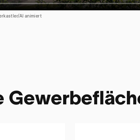
rkastler/AI animiert
te Gewerbefläch