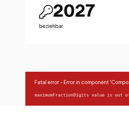
2027
beziehbar
Fatal error - Error in component 'Co
maximumFractionDigits value is out o