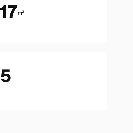
,17
m²
5