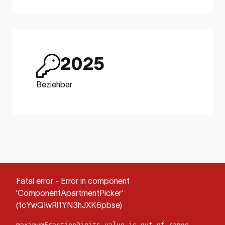
2025
Beziehbar
Fatal error - Error in component
'ComponentApartmentPicker'
(1cYwQIwRl1YN3hJXK6pbse)
maximumFractionDigits value is out of range.