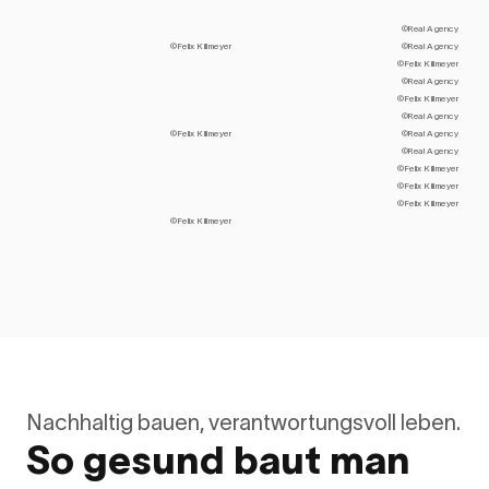
©Real Agency
©Felix Killmeyer
©Real Agency
©Felix Killmeyer
©Real Agency
©Felix Killmeyer
©Real Agency
©Felix Killmeyer
©Real Agency
©Real Agency
©Felix Killmeyer
©Felix Killmeyer
©Felix Killmeyer
©Felix Killmeyer
Nachhaltig bauen, verantwortungsvoll leben.
So gesund baut man